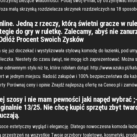
. Otrzymuj bieżące wiadomości. Podaj swój e-mail, by otrzymywać info
 Poza małą skrzynką rozdzielacza skrzynek rozdzielczych na 18 sposob
line. Jedną z rzeczy, którą świetni gracze w rule
egie do gry w ruletkę. Zalecamy, abyś nie zanurz
. Odłóż Procent Swoich Zysków
gła się już doczekać i wystylizowała stylową komodę do łazienki, pod um
czka. Niestety do czasu świąt, nie mogę ich zaprezentować. Można s
 odmiennym stylu niż te, które robiłam dotąd. http://www.azuko.pl/ka
rt w jednym miejscu. Radość zakupów i 100% bezpieczeństwa dla każde
erty Porównaj ceny i opinie Znajdź najlepszą ofertę na Ceneo.pl i zamów
j szosy i nie mam pewności jaki napęd wybrać ;
ginalnie 13/25. Nie chcę kupić sprzętu zbyt twa
uczają.
soce estetyczny wygląd i elegancję. Dlatego nowoczesna komoda łazie
przestrzeń na wszystkie Twoje przybory toaletowe, kosmetyki, produk