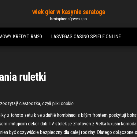
wiek gier w kasynie saratoga
bestspinshofy.web.app
RMOWY KREDYT RM20
LASVEGAS CASINO SPIELE ONLINE
nia ruletki
czytaj! ciasteczka, czyli pliki cookie
y z tohoto setu k ve zdařilé kombinaci s bílým frontem poskytují bohatý p
usem imitujícím dekor dub TV stolek je zhotoven z Velká luxusní komod
ien być oczywiście bezpieczny dla całej rodziny. Dlatego dołączone 