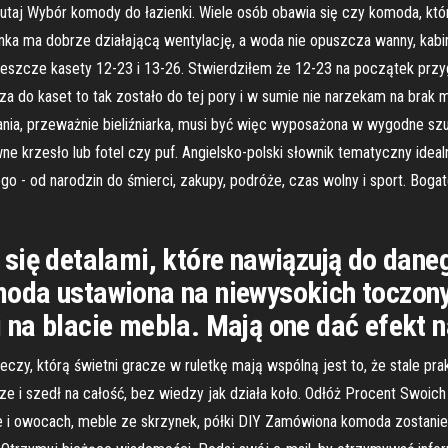
taj Wybór komody do łazienki. Wiele osób obawia się czy komoda, kt
enka ma dobrze działającą wentylację, a woda nie opuszcza wanny, kabi
jeszcze kasety 12-23 i 13-26. Stwierdziłem że 12-23 na początek prz
za do kaset to tak zostało do tej pory i w sumie nie narzekam na brak
nia, przeważnie bieliźniarka, musi być więc wyposażona w wygodne szuf
wne krzesło lub fotel czy puf. Angielsko-polski słownik tematyczny ide
 - od narodzin do śmierci, zakupy, podróże, czas wolny i sport. Boga
się detalami, które nawiązują do daneg
oda ustawiona na niewysokich toczon
na blacie mebla. Mają one dać efekt na
eczy, którą świetni gracze w ruletkę mają wspólną jest to, że stale pra
rze i szedł na całość, bez wiedzy jak działa koło. Odłóż Procent Swoich
e i owocach, meble ze skrzynek, półki DIY Zamówiona komoda zostanie 