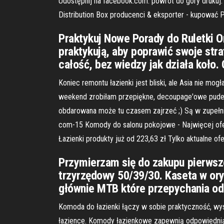
Udostępnij na facebook.com. powrót do góry drukuj
Distribution Box producenci & eksporter - kupować
Praktykuj Nowe Porady do Ruletki On
praktykują, aby poprawić swoje strat
całość, bez wiedzy jak działa koło
Koniec remontu łazienki jest bliski, ale Asia nie mo
weekend zrobiłam przepiękne, decoupage'owe pudełe
obdarowana może tu czasem zajrzeć ;) Są w zupełnie
com-15 Komody do salonu pokojowe - Najwięcej ofe
Łazienki produkty już od 223,63 zł Tylko aktualne of
Przymierzam się do zakupu pierwsze
trzyrzędowy 50/39/30. Kaseta w ory
głównie MTB które przepychania od
Komoda do łazienki łączy w sobie praktyczność, wy
łazience. Komody łazienkowe zapewnią odpowiednią 