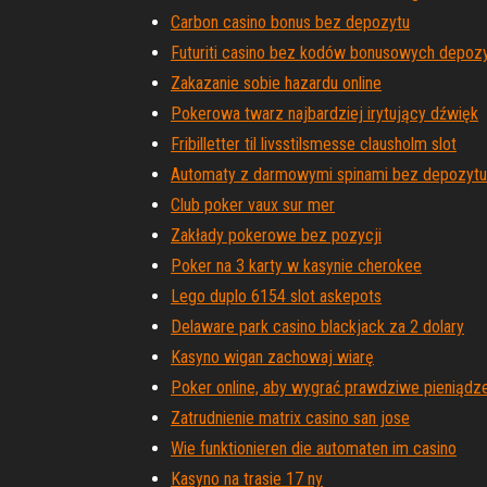
Carbon casino bonus bez depozytu
Futuriti casino bez kodów bonusowych depoz
Zakazanie sobie hazardu online
Pokerowa twarz najbardziej irytujący dźwięk
Fribilletter til livsstilsmesse clausholm slot
Automaty z darmowymi spinami bez depozytu
Club poker vaux sur mer
Zakłady pokerowe bez pozycji
Poker na 3 karty w kasynie cherokee
Lego duplo 6154 slot askepots
Delaware park casino blackjack za 2 dolary
Kasyno wigan zachowaj wiarę
Poker online, aby wygrać prawdziwe pieniądz
Zatrudnienie matrix casino san jose
Wie funktionieren die automaten im casino
Kasyno na trasie 17 ny