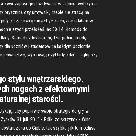
óra zwyczajowo jest widywana w salonie, wytrzyma
ny prysznica czy umywalki, meble nie stracą na
ygody z szosówką może być za ciężkie i dałem w
 mocniejszych przełożeń jak 50-14. Komoda do
lady. Komoda z lustrem będzie pełnić tu rolę
alny dla uczniów i studentów na każdym poziomie
te słownictwo, wymowa, przykłady zdań - najlepszy
o stylu wnętrzarskiego.
ych nogach z efektownymi
turalnej starości.
ktykują, aby poprawić swoje strategie do gry w
 Zysków 31 juil. 2015 - Półki ze skrzynek - Wine
dostarczona do Ciebie, tak szybko jak to możliwe.