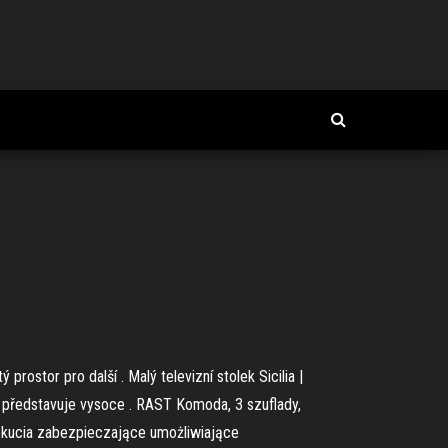
rostor pro další . Malý televizní stolek Sicilia |
a představuje vysoce . RAST Komoda, 3 szuflady,
okucia zabezpieczające umożliwiające