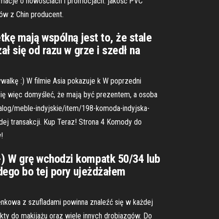
rmacje o nowościach i promocjach. jakość PVC
ów z Chin producent.
tkę mają wspólną jest to, że stale
ał się od razu w grze i szedł na
ywalkę :) W filmie Asia pokazuje k W poprzedni
ię więc domyśleć, że mają być prezentem, a osoba
talog/meble-indyjskie/item/198-komoda-indyjska-
j transakcji. Kup Teraz! Strona 4 Komody do
!
-) W grę wchodzi kompatk 50/34 lub
rdego bo tej pory ujeżdżałem
nkowa z szufladami powinna znaleźć się w każdej
ty do makijażu oraz wiele innych drobiazgów. Do