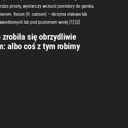
bardzo prosty, wystarczy wrzucić pomidory do garnka,
erem. Keson (fr. caisson) – skrzynia stalowa lub
nawodnionych lub pod poziomem wody [1] [2] .
zrobiła się obrzydliwie
m: albo coś z tym robimy