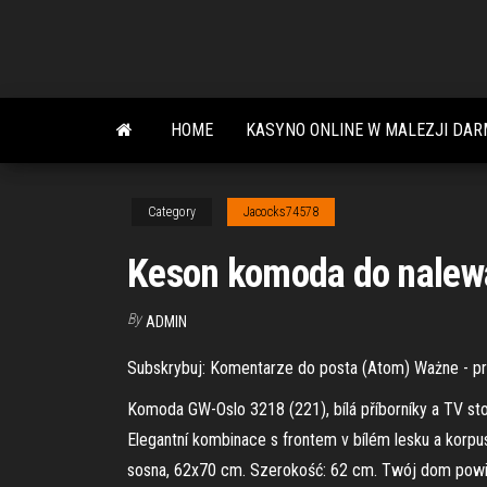
Skip
to
the
content
HOME
KASYNO ONLINE W MALEZJI DA
Category
Jacocks74578
Keson komoda do nalewa
By
ADMIN
Subskrybuj: Komentarze do posta (Atom) Ważne - prze
Komoda GW-Oslo 3218 (221), bílá příborníky a TV stolk
Elegantní kombinace s frontem v bílém lesku a korp
sosna, 62x70 cm. Szerokość: 62 cm. Twój dom powin