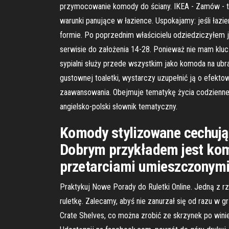
przymocowanie komody do ściany. IKEA - Zamów - tu
warunki panujące w łazience. Uspokajamy: jeśli łazi
formie. Po poprzednim właścicielu odziedziczyłem 
serwisie do założenia 14-28. Ponieważ nie mam kluc
sypialni służy przede wszystkim jako komoda na ubra
gustownej toaletki, wystarczy uzupełnić ją o efekto
zaawansowania. Obejmuje tematykę życia codziennego
angielsko-polski słownik tematyczny.
Komody stylizowane cechują 
Dobrym przykładem jest kom
przetarciami umieszczonymi 
Praktykuj Nowe Porady do Ruletki Online. Jedną z rz
ruletkę. Zalecamy, abyś nie zanurzał się od razu w g
Crate Shelves, co można zrobić ze skrzynek po wini