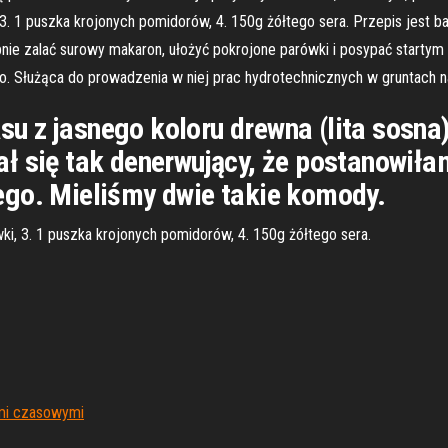
, 3. 1 puszka krojonych pomidorów, 4. 150g żółtego sera. Przepis jest 
nie zalać surowy makaron, ułożyć pokrojone parówki i posypać startym s
no. Służąca do prowadzenia w niej prac hydrotechnicznych w gruntach 
 z jasnego koloru drewna (lita sosna) 
ł się tak denerwujący, że postanowiła
ego. Mieliśmy dwie takie komody.
wki, 3. 1 puszka krojonych pomidorów, 4. 150g żółtego sera.
ami czasowymi