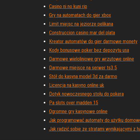
Casino ni no kuni rip
Gry na automatach do gier xbox
Limit miejsc na jeziorze pelikana
Construccion casino mar del plata
Kreator automatów do gier darmowe monety
Kody bonusowe poker bez depozytu usa
Darmowe wieloliniowe gry wrzutowe online
Darmowe miejsce na serwer ts3 5
Stół do kasyna model 3d za darmo
Licencja na kasyno online uk
Dotyk nowoczesnego stołu do pokera
Pa slots over madden 15
Ogromne gry kasynowe online
Jak programować automaty do użytku domo
Jak radzić sobie ze stratami wynikającymi z 