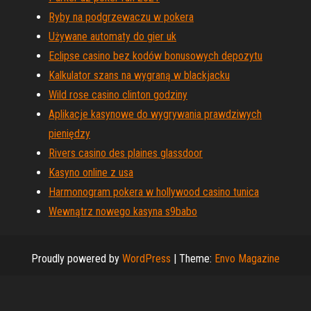
Ryby na podgrzewaczu w pokera
Używane automaty do gier uk
Eclipse casino bez kodów bonusowych depozytu
Kalkulator szans na wygraną w blackjacku
Wild rose casino clinton godziny
Aplikacje kasynowe do wygrywania prawdziwych
pieniędzy
Rivers casino des plaines glassdoor
Kasyno online z usa
Harmonogram pokera w hollywood casino tunica
Wewnątrz nowego kasyna s9babo
Proudly powered by
WordPress
|
Theme:
Envo Magazine