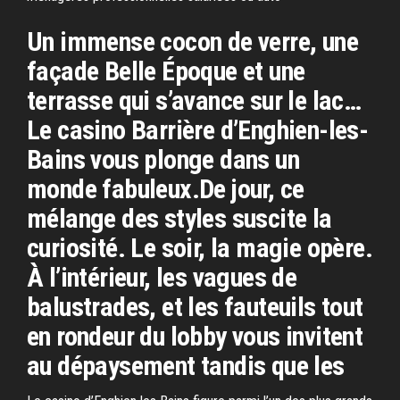
Un immense cocon de verre, une
façade Belle Époque et une
terrasse qui s’avance sur le lac…
Le casino Barrière d’Enghien-les-
Bains vous plonge dans un
monde fabuleux.De jour, ce
mélange des styles suscite la
curiosité. Le soir, la magie opère.
À l’intérieur, les vagues de
balustrades, et les fauteuils tout
en rondeur du lobby vous invitent
au dépaysement tandis que les