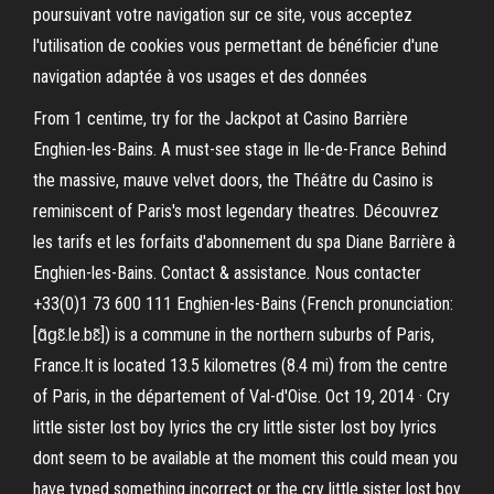
poursuivant votre navigation sur ce site, vous acceptez
l'utilisation de cookies vous permettant de bénéficier d'une
navigation adaptée à vos usages et des données
From 1 centime, try for the Jackpot at Casino Barrière
Enghien-les-Bains. A must-see stage in Ile-de-France Behind
the massive, mauve velvet doors, the Théâtre du Casino is
reminiscent of Paris's most legendary theatres. Découvrez
les tarifs et les forfaits d'abonnement du spa Diane Barrière à
Enghien-les-Bains. Contact & assistance. Nous contacter
+33(0)1 73 600 111 Enghien-les-Bains (French pronunciation:
[ɑ̃ɡɛ̃.le.bɛ̃]) is a commune in the northern suburbs of Paris,
France.It is located 13.5 kilometres (8.4 mi) from the centre
of Paris, in the département of Val-d'Oise. Oct 19, 2014 · Cry
little sister lost boy lyrics the cry little sister lost boy lyrics
dont seem to be available at the moment this could mean you
have typed something incorrect or the cry little sister lost boy