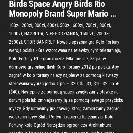
Birds Space Angry Birds Rio
Monopoly Brand Super Mario …
100zł, 200zł, 300zł, 400zł, 500zł, 600zł, 700zł , 800zł,
1000zł, NAGRODA, NIESPODZIANKA, 1500zł , 2000zł,
2500zł, STOP, BANKRUT. Nowa ulepszona gra Koło Fortuny
wersja polska - Gra wzorowana na telewizyjnym teleturnieju,
Koło Fortuny PL - grać można tylko on-line, zagraj w
darmowe gry online flash Koło Fortuny 2012 po polsku. Aby
zagrać w koło fortuny należy najpierw za pomocą klawiszy
sterowania wybrać jedno z pól – $20, $5, $1, $10, $2 lub ★
($40). Następnie za pomocą spacji zwiększamy stawkę na
danym polu lub zmniejszamy ją za pomocą lewego przycisku
myszy. Gdy ustawimy już stawkę, którą zamierzamy zagrać
wciskamy lewy Shift. Po tym krupierka Księżniczki: Koło
Fortuny. koło Ogród Narzędzia ogrodnicze Architektura