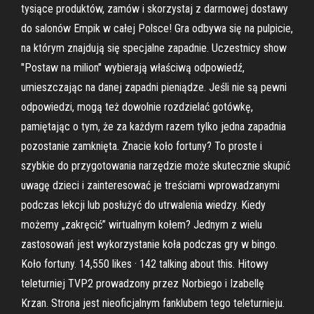
tysiące produktów, zamów i skorzystaj z darmowej dostawy
do salonów Empik w całej Polsce! Gra odbywa się na pulpicie,
na którym znajdują się specjalne zapadnie. Uczestnicy show
"Postaw na milion" wybierają właściwą odpowiedź,
umieszczając na danej zapadni pieniądze. Jeśli nie są pewni
odpowiedzi, mogą też dowolnie rozdzielać gotówkę,
pamiętając o tym, że za każdym razem tylko jedna zapadnia
pozostanie zamknięta. Znacie koło fortuny? To proste i
szybkie do przygotowania narzędzie może skutecznie skupić
uwagę dzieci i zainteresować je treściami wprowadzanymi
podczas lekcji lub posłużyć do utrwalenia wiedzy. Kiedy
możemy „zakręcić” wirtualnym kołem? Jednym z wielu
zastosowań jest wykorzystanie koła podczas gry w bingo.
Koło fortuny. 14,550 likes · 142 talking about this. Hitowy
teleturniej TVP2 prowadzony przez Norbiego i Izabellę
Krzan. Strona jest nieoficjalnym fanklubem tego teleturnieju.