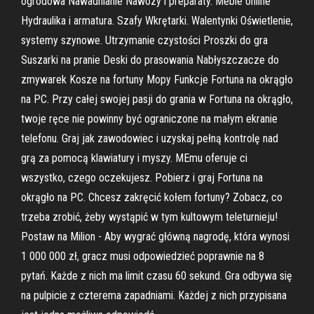
ogrodowa Nawadnianie Nawozy i preparaty. Meble online
Hydraulika i armatura. Szafy Wkrętarki. Walentynki Oświetlenie,
systemy szynowe. Utrzymanie czystości Proszki do gra
Suszarki na pranie Deski do prasowania Nabłyszczacze do
zmywarek Kosze na fortuny Mopy Funkcje Fortuna na okrągło
na PC. Przy całej swojej pasji do grania w Fortuna na okrągło,
twoje ręce nie powinny być ograniczone na małym ekranie
telefonu. Graj jak zawodowiec i uzyskaj pełną kontrolę nad
grą za pomocą klawiatury i myszy. MEmu oferuje ci
wszystko, czego oczekujesz. Pobierz i graj Fortuna na
okrągło na PC. Chcesz zakręcić kołem fortuny? Zobacz, co
trzeba zrobić, żeby wystąpić w tym kultowym teleturnieju!
Postaw na Milion - Aby wygrać główną nagrodę, która wynosi
1 000 000 zł, gracz musi odpowiedzieć poprawnie na 8
pytań. Każde z nich ma limit czasu 60 sekund. Gra odbywa się
na pulpicie z czterema zapadniami. Każdej z nich przypisana