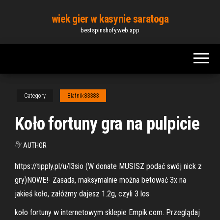
Skip
wiek gier w kasynie saratoga
to
bestspinshofy.web.app
the
content
Category
Blatnik83383
Koło fortuny gra na pulpicie
By
AUTHOR
https://tipply.pl/u/l3sio (W donate MUSISZ podać swój nick z
gry)NOWE!- Zasada, maksymalnie można betować 3x na
jakieś koło, załóżmy dajesz 1.2g, czyli 3 los
koło fortuny w internetowym sklepie Empik.com. Przeglądaj