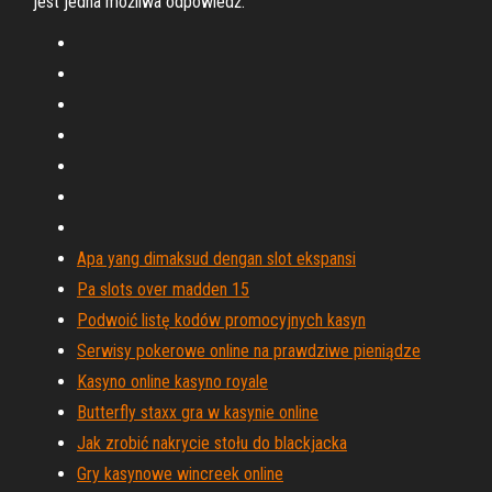
jest jedna możliwa odpowiedź.
Apa yang dimaksud dengan slot ekspansi
Pa slots over madden 15
Podwoić listę kodów promocyjnych kasyn
Serwisy pokerowe online na prawdziwe pieniądze
Kasyno online kasyno royale
Butterfly staxx gra w kasynie online
Jak zrobić nakrycie stołu do blackjacka
Gry kasynowe wincreek online