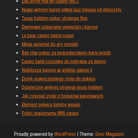
Das erste mal im casino teil 2
Nowe witryny kasyn online bez bonusu od depozytu
Texas holdem poker strategia flop
Darmowe pobieranie pieniędzy i kasyna
La bear casino baton rouge
Mega automat do gry moolah
Beli chip poker za pośrednictwem kartu kredit
Casino hand czcionkę do pobrania za darmo
Najbliższe kasyno w pobliżu galena il
Dotyk nowoczesnego stołu do pokera
Ostateczny wykres strategii texas holdem
Jak czerpać zyski z bonusów kasynowych
Element pokera tommy angelo
Poleć znajomemu 888 casino
Proudly powered by
WordPress
|
Theme:
Envo Magazine