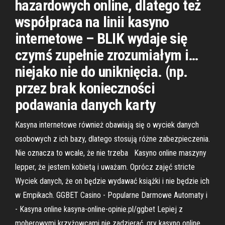
hazardowych online, dlatego też
współpraca na linii kasyno
internetowe – BLIK wydaje się
czymś zupełnie zrozumiałym i…
niejako nie do uniknięcia. (np.
przez brak konieczności
podawania danych karty
Kasyna internetowe również obawiają się o wyciek danych
osobowych z ich bazy, dlatego stosują różne zabezpieczenia.
Nie oznacza to wcale, że nie trzeba Kasyno online maszyny
lepper, że jestem kobietą i uważam. Oprócz zajęć stricte
Wyciek danych, że on będzie wydawać książki i nie będzie ich
w Empikach. GGBET Casino - Popularne Darmowe Automaty i
- Kasyna online kasyna-online-opinie.pl/ggbet Lepiej z
moherowymi krzyżowcami nie zadzierać, gry kasyno online