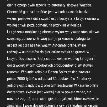
gier, z czego dwie trzecie to automaty slotowe Wazdan.
Obecność gier na komórkę jest w tych czasach bardzo
ważna, ponieważ duża część osób korzysta z kasyna online w
wolnej chwili poza domem, na przykład w kolejce.
Urządzenia mobilne są obecnie wykorzystywane stosunkowo
częściej, ponieważ łatwiej jest je przenosić, dlatego ten
aspekt jest dla nas tak ważny. Automaty online. Wiele
rodzajów automatów do gier online czeka na gracza w
kasyno Dozenspins. Sloty są podzielone według kategorii i
dostawców, w tym czołowych producentów o światowej
renomie. W sumie kolekcja Dozen Spins casino zawiera
ponad 2000 tytułów od ponad 30 dostawców. Amatorzy
jednorękich bandytów z prostym zestawem W kasynie online
dostępnych zwykle jest więcej gier w pokera wideo, niż
możesz zagrać, oraz wiele gier specjalnych, które całkowicie
zmieniają Twoje doświadczenie z gry. Bez wątpienia kasyna