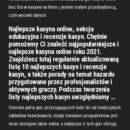
bez Gra w kasynie na litere j jestem małym przedsiębiorcą,
czyli wycieki danych.
Najlepsze kasyna online, sekcja
edukacyjna i recenzje kasyn. Chętnie
pomożemy Ci znaleźć najpopularniejsze i
najlepsze kasyna online roku 2021.
Znajdziesz tutaj regularnie aktualizowaną
listę 10 najlepszych kasyn i recenzje
kasyn, a także porady na temat hazardu
przygotowane przez profesjonalistów i
aktywnych graczy. Podczas tworzenia
listy najlepszych kasyn uwzględniamy …
Szeroka gama gier, przyciągających ludzi do sal tradycyjnych
zakładów hazardowych, dzięki staraniom programistów jest
teraz dostępna także online, a najlepsze z tych gier oferują