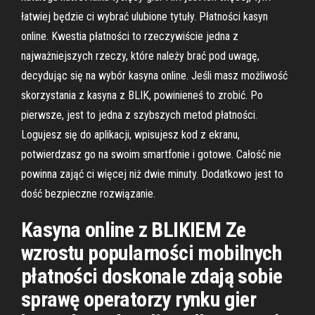
łatwiej będzie ci wybrać ulubione tytuły. Płatności kasyn
online. Kwestia płatności to rzeczywiście jedna z
najważniejszych rzeczy, które należy brać pod uwagę,
decydując się na wybór kasyna online. Jeśli masz możliwość
skorzystania z kasyna z BLIK, powinieneś to zrobić. Po
pierwsze, jest to jedna z szybszych metod płatności.
Logujesz się do aplikacji, wpisujesz kod z ekranu,
potwierdzasz go na swoim smartfonie i gotowe. Całość nie
powinna zająć ci więcej niż dwie minuty. Dodatkowo jest to
dość bezpieczne rozwiązanie.
Kasyna online z BLIKIEM Ze
wzrostu popularności mobilnych
płatności doskonale zdają sobie
sprawę operatorzy rynku gier