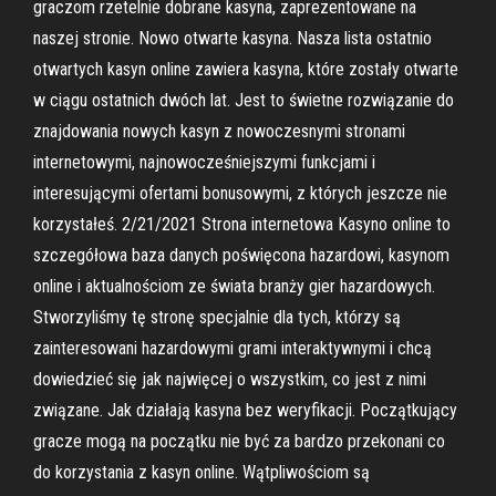
graczom rzetelnie dobrane kasyna, zaprezentowane na
naszej stronie. Nowo otwarte kasyna. Nasza lista ostatnio
otwartych kasyn online zawiera kasyna, które zostały otwarte
w ciągu ostatnich dwóch lat. Jest to świetne rozwiązanie do
znajdowania nowych kasyn z nowoczesnymi stronami
internetowymi, najnowocześniejszymi funkcjami i
interesującymi ofertami bonusowymi, z których jeszcze nie
korzystałeś. 2/21/2021 Strona internetowa Kasyno online to
szczegółowa baza danych poświęcona hazardowi, kasynom
online i aktualnościom ze świata branży gier hazardowych.
Stworzyliśmy tę stronę specjalnie dla tych, którzy są
zainteresowani hazardowymi grami interaktywnymi i chcą
dowiedzieć się jak najwięcej o wszystkim, co jest z nimi
związane. Jak działają kasyna bez weryfikacji. Początkujący
gracze mogą na początku nie być za bardzo przekonani co
do korzystania z kasyn online. Wątpliwościom są