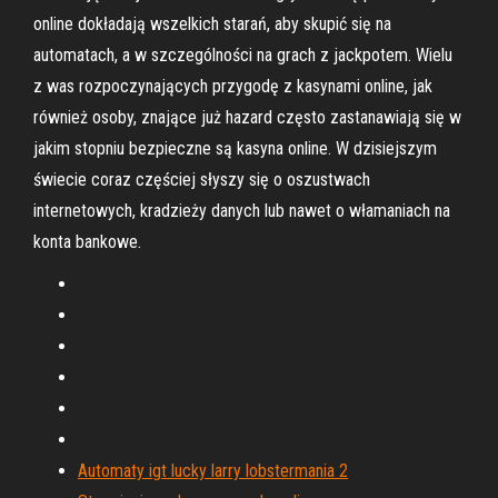
online dokładają wszelkich starań, aby skupić się na
automatach, a w szczególności na grach z jackpotem. Wielu
z was rozpoczynających przygodę z kasynami online, jak
również osoby, znające już hazard często zastanawiają się w
jakim stopniu bezpieczne są kasyna online. W dzisiejszym
świecie coraz częściej słyszy się o oszustwach
internetowych, kradzieży danych lub nawet o włamaniach na
konta bankowe.
Automaty igt lucky larry lobstermania 2