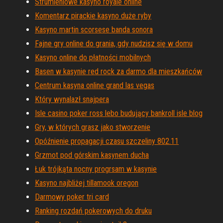
Strumieniowe kasyno royale online
Komentarz pirackie kasyno duże ryby
Kasyno martin scorsese banda sonora
Fajne gry online do grania, gdy nudzisz się w domu
Kasyno online do płatności mobilnych
Basen w kasynie red rock za darmo dla mieszkańców
Centrum kasyna online grand las vegas
Który wynalazł snajpera
Isle casino poker ross lebo budujący bankroll isle blog
Gry, w których grasz jako stworzenie
Opóźnienie propagacji czasu szczeliny 802.11
Grzmot pod górskim kasynem ducha
Łuk trójkąta nocny progrsam w kasynie
Kasyno najbliżej tillamook oregon
Darmowy poker tri card
Ranking rozdań pokerowych do druku