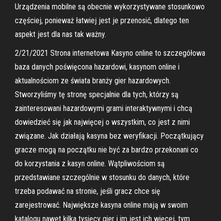
Urządzenia mobilne są obecnie wykorzystywane stosunkowo
częściej, ponieważ łatwiej jest je przenosić, dlatego ten
aspekt jest dla nas tak ważny.
2/21/2021 Strona internetowa Kasyno online to szczegółowa
baza danych poświęcona hazardowi, kasynom online i
aktualnościom ze świata branży gier hazardowych.
Stworzyliśmy tę stronę specjalnie dla tych, którzy są
zainteresowani hazardowymi grami interaktywnymi i chcą
dowiedzieć się jak najwięcej o wszystkim, co jest z nimi
związane. Jak działają kasyna bez weryfikacji. Początkujący
gracze mogą na początku nie być za bardzo przekonani co
do korzystania z kasyn online. Wątpliwościom są
przedstawiane szczególnie w stosunku do danych, które
trzeba podawać na stronie, jeśli gracz chce się
zarejestrować. Największe kasyna online mają w swoim
katalogu nawet kilka tysięcy gier i im jest ich więcej, tym