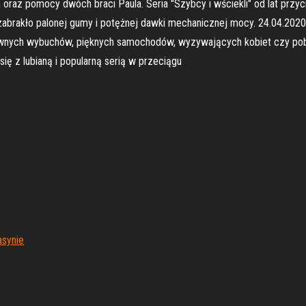
oraz pomocy dwóch braci Paula. Seria "Szybcy i wściekli" od lat przyc
zabrakło palonej gumy i potężnej dawki mechanicznej mocy. 24.04.2020
wnych wybuchów, pięknych samochodów, wyzywających kobiet czy pobud
się z lubianą i popularną serią w przeciągu
asynie