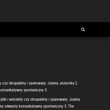
ły czy skrupulatny i opanowany. Joanna Jeziorska 2.
komunikatywny spontaniczny 3.
zybki i wściekły czy skrupulatny i opanowany. Joanna
czny odważny komunikatywny spontaniczny 3. The