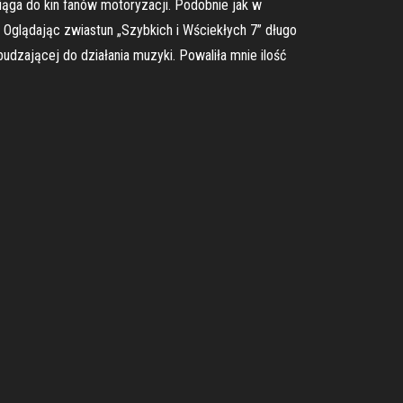
iąga do kin fanów motoryzacji. Podobnie jak w
 Oglądając zwiastun „Szybkich i Wściekłych 7” długo
zającej do działania muzyki. Powaliła mnie ilość