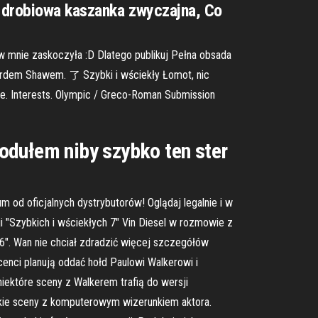
a drobiowa kaszanka zwyczajna, Co
ów mnie zaskoczyła :D Dlatego publikuj Pełna obsada
kardem Shawem. ‍了 Szybki i wściekły Łomot, nic
te. Interests. Olympic / Greco-Roman Submission
modułem niby szybko ten ster
m od oficjalnych dystrybutorów! Oglądaj legalnie i w
i "Szybkich i wściekłych 7" Vin Diesel w rozmowie z
li 6". Wan nie chciał zdradzić więcej szczegółów
cenci planują oddać hołd Paulowi Walkerowi i
iektóre sceny z Walkerem trafią do wersji
stkie sceny z komputerowym wizerunkiem aktora.