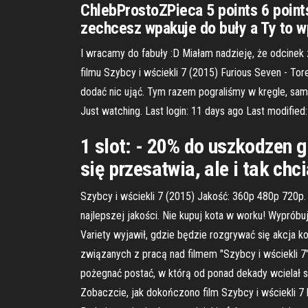
ChlebProstoZPieca 5 points 6 point
zechcesz wpakuje do buły a Ty to wp
I wracamy do fabuły :D Miałam nadzieję, że odcinek
filmu Szybcy i wściekli 7 (2015) Furious Seven - T
dodać nic ująć. Tym razem pograliśmy w kręgle, sami
Just watching. Last login: 11 days ago Last modifie
1 slot: - 20% do uszkodzen g
się przesatwia, ale i tak chci
Szybcy i wściekli 7 (2015) Jakość: 360p 480p 720p. N
najlepszej jakości. Nie kupuj kota w worku! Wypróbu
Variety wyjawił, gdzie będzie rozgrywać się akcja kol
związanych z pracą nad filmem "Szybcy i wściekli 7"
pożegnać postać, w którą od ponad dekady wcielał s
Zobaczcie, jak dokończono film Szybcy i wściekli 7