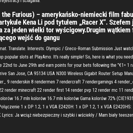
jestracji i ściagania.
nd the Furious) – amerykańsko-niemiecki film fab
tykule Kena Li pod tytułem „Racer X”. Szefem 
a za jeden wielki tor wyścigowy.Drugim wątkiem 
ającego wejść do gangu
mat. Translate. Interests. Olympic / Greco-Roman Submission Just watchi
op popular slots at PlayAmo. It's really simple! So, here is what you nee
e 22nd to June 29th and earn points for your bets following the "€1= 1
rive San Jose, CA 95134 USA N300 Wireless Gigabit Router Setup Man
er_ 9 renderskin 8 rendermen 7 rendercraft 7 rendergamings 4 render_c
22 render minecraft 22 render first 14 render pvp 12 render mc 11 rend
a kolorów 16.7 mln kolorów 16.7 mln kolorów Gama kolorów 72% (CIE1
 Połączenie 1 x DP 1.2, 1 x VGA E2420H: 1 x DP 1.2, 1 x VGA E2420HS
rics: Ja wciąż niebezpieczny i szybki i wściekły / Mam biały teeszercik