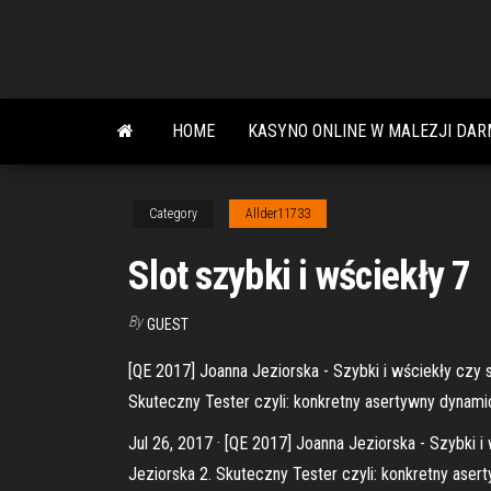
Skip
to
the
content
HOME
KASYNO ONLINE W MALEZJI DA
Category
Allder11733
Slot szybki i wściekły 7
By
GUEST
[QE 2017] Joanna Jeziorska - Szybki i wściekły czy s
Skuteczny Tester czyli: konkretny asertywny dynam
Jul 26, 2017 · [QE 2017] Joanna Jeziorska - Szybki i
Jeziorska 2. Skuteczny Tester czyli: konkretny as